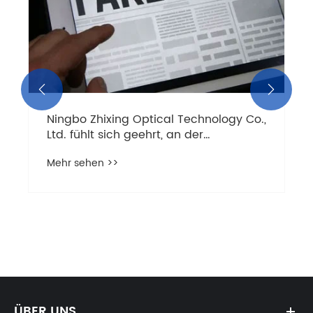


Ningbo Zhixing Optical Technology Co.,
Ltd. fühlt sich geehrt, an der
Changchun International
Mehr sehen >>
Optoelectronic Expo 2024 teilnehmen
zu dürfen
ÜBER UNS