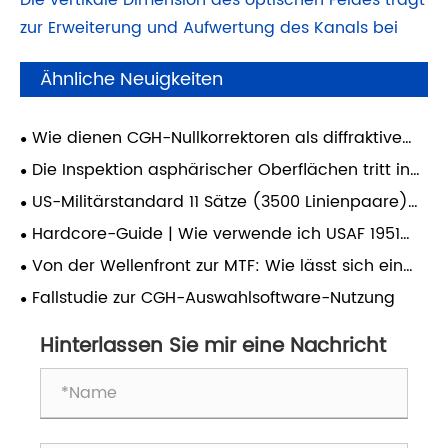
Die vertikale Dimension des optischen Feldes trägt
zur Erweiterung und Aufwertung des Kanals bei
Ähnliche Neuigkeiten
Wie dienen CGH-Nullkorrektoren als diffraktive
Nulllinsen (DNL), um hochpräzise Asphärentests zu
Die Inspektion asphärischer Oberflächen tritt in
ermöglichen?
die zweite Ära ein: Wie definiert Effizienz die
US-Militärstandard 11 Sätze (3500 Linienpaare)
Lebensader qualitativer Veränderungen in der
von Testzielen mit ultrahoher Auflösung: ein
Hardcore-Guide | Wie verwende ich USAF 1951
optischen Fertigung der Zukunft?
wichtiger Verifizierungsstandard für die
richtig, um die Auflösung eines optischen Systems
Von der Wellenfront zur MTF: Wie lässt sich ein
tatsächliche Auflösungsfähigkeit von High-End-
zu kalibrieren?
optisches System vollständig bewerten?
Objektiven.
Fallstudie zur CGH-Auswahlsoftware-Nutzung
Hinterlassen Sie mir eine Nachricht