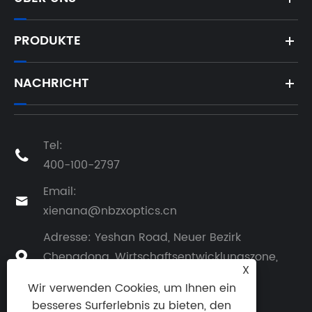
PRODUKTE
NACHRICHT
Tel:

400-100-2797
Email:

xienana@nbzxoptics.cn
Adresse: Yeshan Road, Neuer Bezirk
Chengdong, Wirtschaftsentwicklungszone,

X
Stadt Yuyao, Provinz Zhejiang
Wir verwenden Cookies, um Ihnen ein
besseres Surferlebnis zu bieten, den