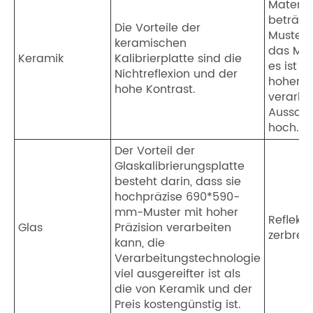
Materia
beträgt
Die Vorteile der
Muster 
keramischen
das Mate
Keramik
Kalibrierplatte sind die
es ist s
Nichtreflexion und der
hoher Pr
hohe Kontrast.
verarbe
Ausschu
hoch.
Der Vorteil der
Glaskalibrierungsplatte
besteht darin, dass sie
hochpräzise 690*590-
mm-Muster mit hoher
Reflekt
Glas
Präzision verarbeiten
zerbrec
kann, die
Verarbeitungstechnologie
viel ausgereifter ist als
die von Keramik und der
Preis kostengünstig ist.