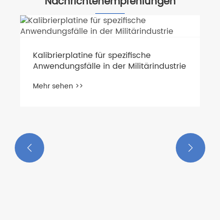
Nachrichtenempfehlungen
e
rindustrie


Wie erstellt man ein