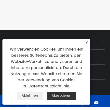
computergeneriertes Hologramm
Mehr sehen >>
ÜBER UNS
X
Wir verwenden Cookies, um Ihnen ein
besseres Surferlebnis zu bieten, den
PRODUKTE
Website-Verkehr zu analysieren und
Inhalte zu personalisieren. Durch die
NACHRICHT
Nutzung dieser Website stimmen Sie
der Verwendung von Cookies
zu.
Datenschutzrichtlinie
Tel:
Ablehnen
Akzeptieren

400-100-2797



