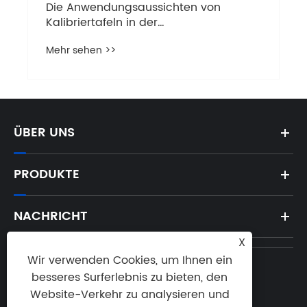
Die Anwendungsaussichten von
Kalibriertafeln in der
Computerindustrie
Mehr sehen >>
ÜBER UNS
PRODUKTE
NACHRICHT
X
Wir verwenden Cookies, um Ihnen ein
besseres Surferlebnis zu bieten, den
Tel:

Website-Verkehr zu analysieren und
400-100-2797