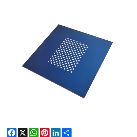
Facebook
X
WhatsApp
Pinterest
LinkedIn
Share